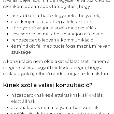
A válás idején sok minden egyszerre változik. Külső
szemként abban adok támogatást, hogy:
tisztábban láthatók legyenek a helyzetek,
csökkenjen a feszültség a felek között,
könnyebbé váljon a közös megbeszélés,
kevesebb érzelmi teher maradjon a feleken,
rendezettebb legyen a kommunikáció,
és mindkét fél meg tudja fogalmazni, mire van
szüksége.
A konzultáció nem oldalakat választ szét, hanem a
megértést és az együttműködést segíti, hogy a
családtagok új, élhető rendet tudjanak kialakítani.
Kinek szól a válási konzultáció?
házaspároknak és élettársaknak, akik válás
előtt állnak
azoknak, akik már a folyamatban vannak
szülőknek, akik szeretnék tisztábban kezelni a