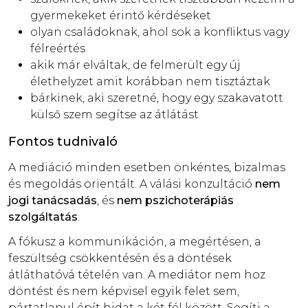
gyermekeket érintő kérdéseket
olyan családoknak, ahol sok a konfliktus vagy
félreértés
akik már elváltak, de felmerült egy új
élethelyzet amit korábban nem tisztáztak
bárkinek, aki szeretné, hogy egy szakavatott
külső szem segítse az átlátást
Fontos tudnivaló
A mediáció minden esetben önkéntes, bizalmas
és megoldás orientált. A válási konzultáció
nem
jogi tanácsadás
, és
nem pszichoterápiás
szolgáltatás
.
A fókusz a kommunikáción, a megértésen, a
feszültség csökkentésén és a döntések
átláthatóvá tételén van. A mediátor nem hoz
döntést és nem képvisel egyik felet sem,
pártatlanul épít hidat a két fél között. Segíti a