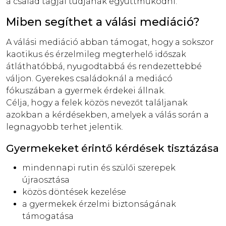
a család tagjai tudjanak együttműködni.
Miben segíthet a válási mediáció?
A válási mediáció abban támogat, hogy a sokszor
kaotikus és érzelmileg megterhelő időszak
átláthatóbbá, nyugodtabbá és rendezettebbé
váljon. Gyerekes családoknál a mediácó
fókuszában a gyermek érdekei állnak.
Célja, hogy a felek közös nevezőt találjanak
azokban a kérdésekben, amelyek a válás során a
legnagyobb terhet jelentik.
Gyermekeket érintő kérdések tisztázása
mindennapi rutin és szülői szerepek
újraosztása
közös döntések kezelése
a gyermekek érzelmi biztonságának
támogatása